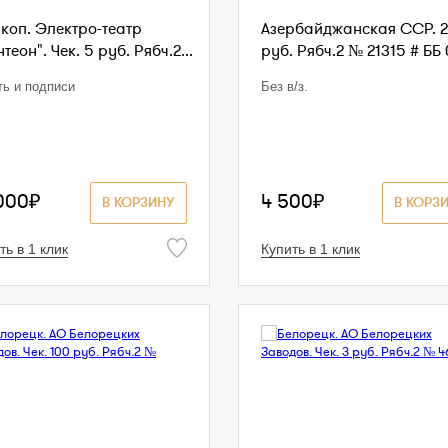
коп. Электро-театр
Азербайджанская ССР. 2
теон". Чек. 5 руб. Рябч.2...
руб. Рябч.2 № 21315 # ББ 
ть и подписи
Без в/з.
000₽
4 500₽
В КОРЗИНУ
В КОРЗ
ть в 1 клик
Купить в 1 клик