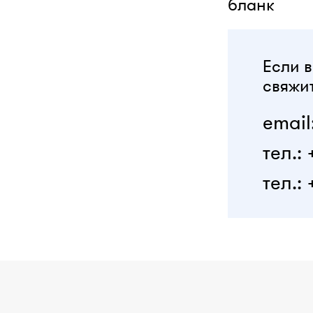
бланк
Если в
свяжит
email
тел.:
тел.: 