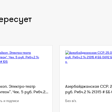
ересует
коп. Электро-театр
Азербайджанская ССР. 2
теон". Чек. 5 руб. Рябч.2...
руб. Рябч.2 № 21315 # ББ 
ть и подписи
Без в/з.