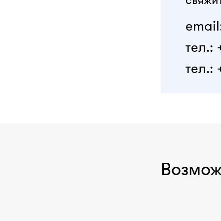
свяжит
email
тел.:
тел.: 
Возмож