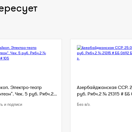
ересует
коп. Электро-театр
Азербайджанская ССР. 2
теон". Чек. 5 руб. Рябч.2...
руб. Рябч.2 № 21315 # ББ 
ть и подписи
Без в/з.