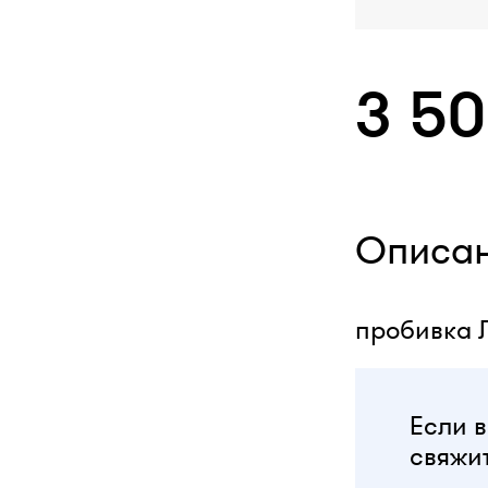
3 5
Описа
пробивка Л
Если в
свяжит