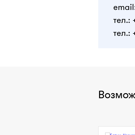
email
тел.:
тел.: 
Возмож