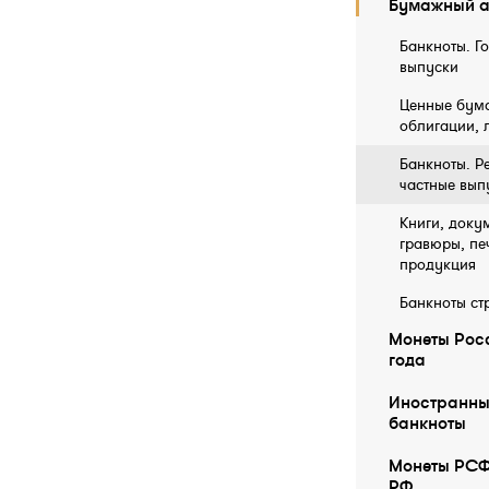
Бумажный а
Банкноты. Г
выпуски
Ценные бума
облигации, 
Банкноты. Р
частные вып
Книги, докум
гравюры, пе
продукция
Банкноты ст
Монеты Росс
года
Иностранны
бaнкноты
Монеты РСФ
РФ