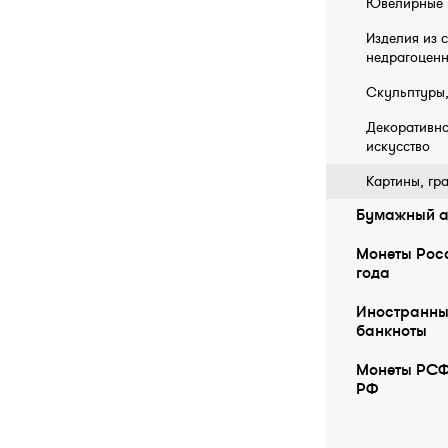
Ювелирные 
Изделия из 
недрагоценн
Скульптуры,
Декоративн
искусство
Картины, гр
Бумажный а
Монеты Росс
года
Иностранны
бaнкноты
Монеты РСФ
РФ