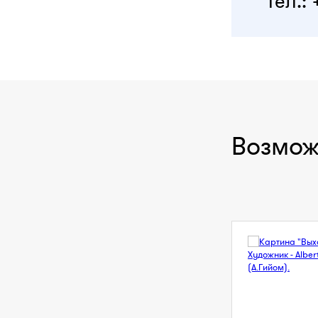
тел.: 
Возмож