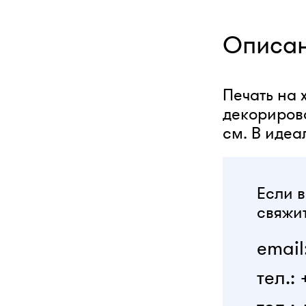
Описа
Печать на 
декорирова
см. В идеа
Если в
свяжит
email
тел.: