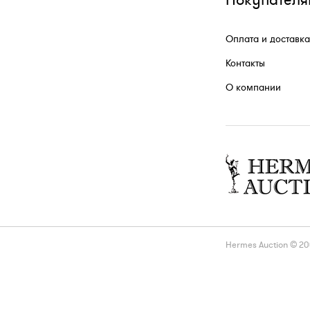
Покупателя
Художник высме
пороки француз
Оплата и доставка
Произведения А
выставлялись н
Контакты
Салонах, на Вс
1900 г. он был 
О компании
бронзовой меда
Hermes Auction © 2