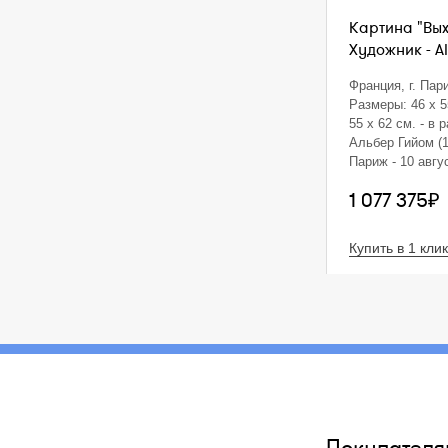
Картина "Вых
Художник - Al
Франция, г. Пар
Размеры: 46 x 5
55 х 62 см. - в 
Альбер Гийом (1
Париж - 10 авгус
Дордонь) - фра
1 077 375₽
и карикатурист.
известным кари
знаменит своим
Купить в 1 клик
афишами, рекл
карикатурами н
Сатирические р
публиковались 
юмористических
как Gil Blas, Le 
Beurre, and Le Fi
г. он издал три
о первой мирово
картины и рисун
печатались на о