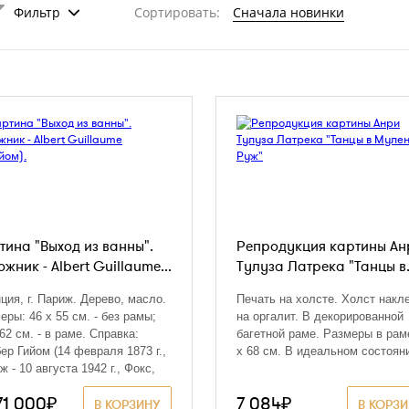
Фильтр
Сортировать:
Сначала новинки
тина "Выход из ванны".
Репродукция картины Ан
жник - Albert Guillaume...
Тулуза Латрека "Танцы в.
ция, г. Париж. Дерево, масло.
Печать на холсте. Холст накл
еры: 46 x 55 см. - без рамы;
на оргалит. В декорированной
 62 см. - в раме. Справка:
багетной раме. Размеры в рам
ер Гийом (14 февраля 1873 г.,
х 68 см. В идеальном состоян
ж - 10 августа 1942 г., Фокс,
онь) - французский художник
71 000₽
7 084₽
рикатурист. А. Гийом был
В КОРЗИНУ
В КОРЗ