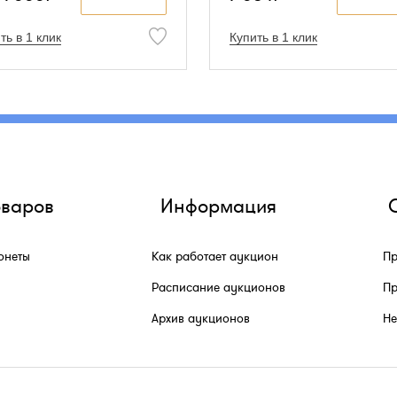
стным карикатуристом,
енит своими театральными
ть в 1 клик
Купить в 1 клик
ами, рекламными плакатами,
катурами на военную тему.
рические рисунки А. Гийома
иковались в парижских
истических журналах, таких
il Blas, Le Rire, L’Assiette au
e, and Le Figaro illustrе. В 1896
н издал три альбома карикатур
рвой мировой войне. Его
ины и рисунки часто
оваров
Информация
тались на открытках.
жник высмеивал слабости и
ки французского общества.
онеты
Как работает аукцион
Пр
зведения А. Гийома
авлялись на Парижских
Расписание аукционов
Пр
нах, на Всемирной выставке в
 г. он был награжден
Архив аукционов
He
зовой медалью.