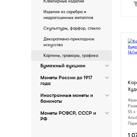
Ювелирные изделия
Изделия из серебра и
недрагоценных металлов
Скульптуры, фарфор, стекло
Декоративно-прикладное
искусство
Картины, гравюры, графика
Бумажный аукцион
Монеты России до 1917
Кар
года
Худо
Иностранные монеты и
бaнкноты
Фран
Разм
55 х
Монеты РСФСР, СССР и
Альб
РФ
Пари
Дорд
1 0
и ка