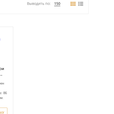
Выводить по:
150
ри
..
еен
е: 86
ии.
ИНУ