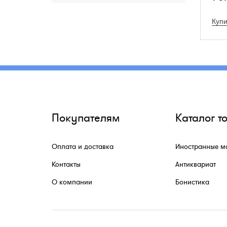
изве
знам
Купи
афиш
кари
Сати
публ
юмор
как G
Beurr
г. о
о пе
карт
Покупателям
Каталог т
печа
Худо
поро
Оплата и доставка
Иностранные м
Прои
выст
Контакты
Антиквариат
Сало
1900
О компании
Бонистика
брон