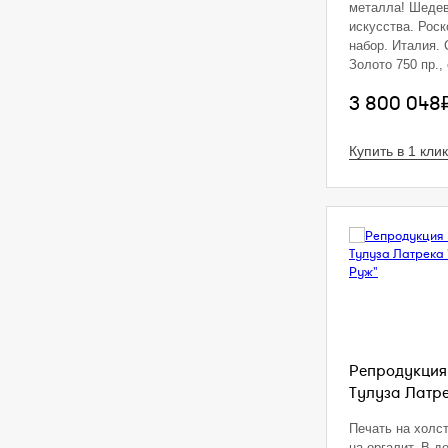
металла! Шеде
искусства. Рос
набор. Италия. 
Золото 750 пр.,
Общий вес: 364.
3 800 048
флорентийским 
Состав сета: ко
диаметр - 51 см,
Купить в 1 клик
браслет, брошь,
кольцо (размер 
мастера на каж
Оригинальный 
Репродукция
Тулуза Латрек
Печать на холс
на оргалит. В д