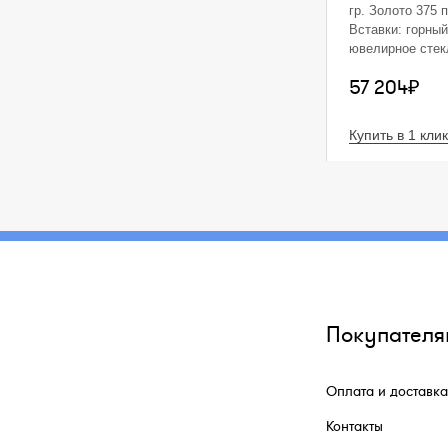
гр. Золото 375 
Вставки: горный
ювелирное стекл
12 шт. (6 шт. от
57 204₽
Размеры: 6,8 х 
закрывается ча
чёрной эмали н
Купить в 1 клик
(реставрация).
вставить фотог
Покупателя
Оплата и доставка
Контакты