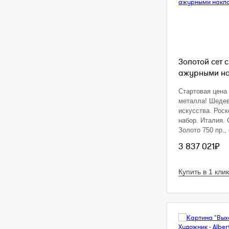
Золотой сет 
ажурными н
Стартовая цена
металла! Шеде
искусства. Рос
набор. Италия. 
Золото 750 пр.,
Общий вес: 364.
3 837 021₽
флорентийским 
Состав сета: ко
диаметр - 51 см,
Купить в 1 клик
браслет, брошь,
кольцо (размер 
мастера на каж
Оригинальный 