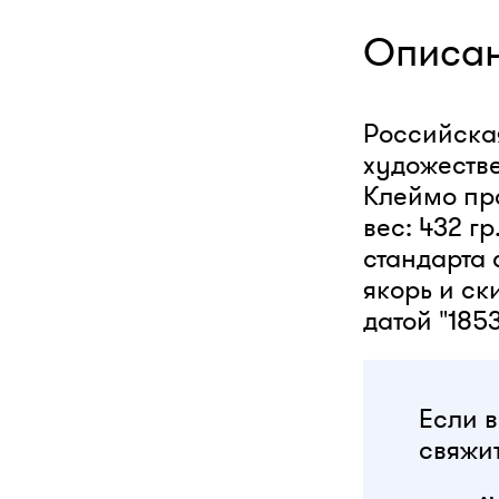
Описа
Российская
художестве
Клеймо про
вес: 432 г
стандарта
якорь и ск
датой "185
Если в
свяжит