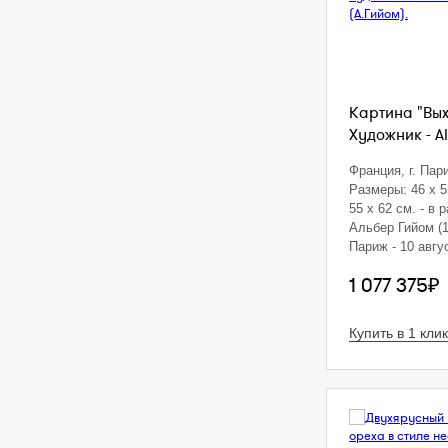
Картина "Вых
Художник - Al
Франция, г. Пар
Размеры: 46 x 5
55 х 62 см. - в 
Альбер Гийом (1
Париж - 10 авгус
Дордонь) - фра
1 077 375₽
и карикатурист.
известным кари
знаменит своим
Купить в 1 клик
афишами, рекл
карикатурами н
Сатирические р
публиковались 
юмористических
как Gil Blas, Le 