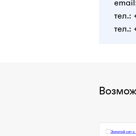
email
тел.:
тел.: 
Возмож