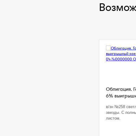
Возмож
Облигация. 
6% выигрышны
в/зн №258 свет
звезды. С полн
листом.