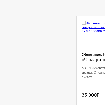
Облигация. 
6% выигрышны
в/зн №258 свет
звезды. С полн
листом.
35 000₽