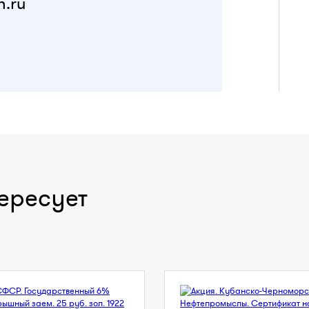
n.ru
ересует