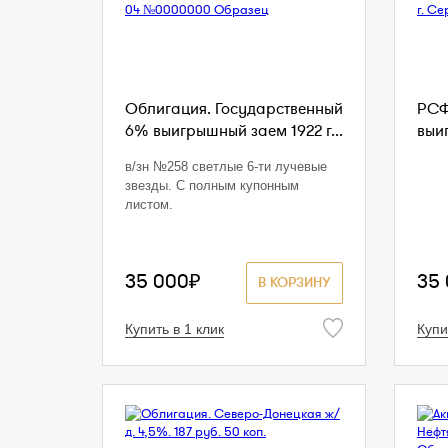
Облигация. Государственный
РСФ
6% выигрышный заем 1922 г...
выи
в/зн №258 светлые 6-ти лучевые
звезды. С полным купонным
листом.
35 000₽
35
В КОРЗИНУ
Купить в 1 клик
Купи