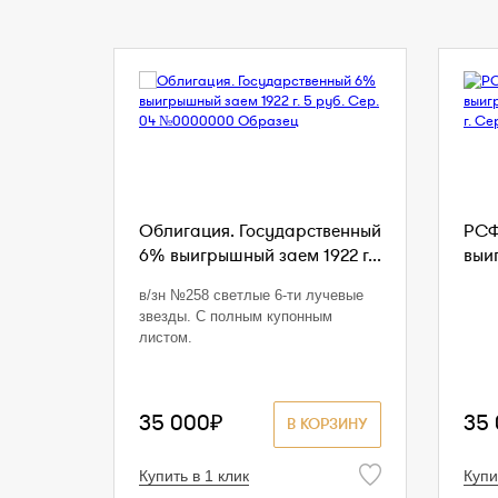
Облигация. Государственный
РСФ
6% выигрышный заем 1922 г...
выи
в/зн №258 светлые 6-ти лучевые
звезды. С полным купонным
листом.
35 000₽
35
В КОРЗИНУ
Купить в 1 клик
Купи