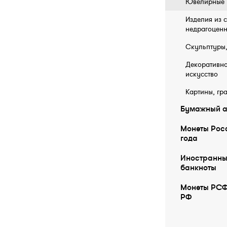
Ювелирные 
Изделия из 
недрагоценн
Скульптуры,
Декоративн
искусство
Картины, гр
Бумажный а
Монеты Росс
года
Иностранны
бaнкноты
Монеты РСФ
РФ