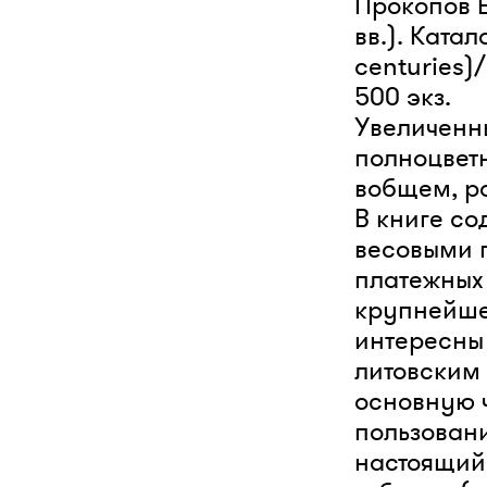
Прокопов Е
вв.). Катал
centuries)/
500 экз.
Увеличенн
полноцветн
вобщем, р
В книге со
весовыми п
платежных 
крупнейше
интересны
литовским 
основную 
пользовани
настоящий