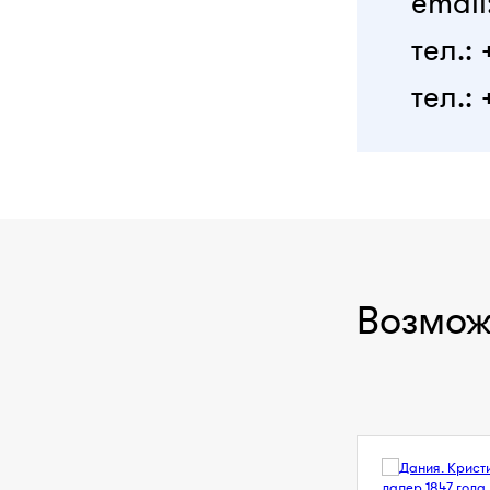
email
тел.:
тел.: 
Возмож