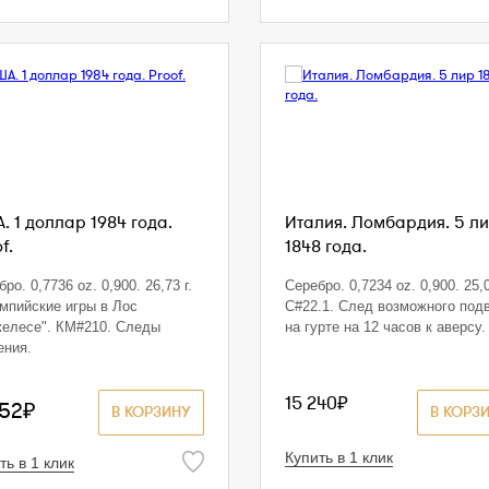
. 1 доллар 1984 года.
Италия. Ломбардия. 5 л
f.
1848 года.
ро. 0,7736 oz. 0,900. 26,73 г.
Серебро. 0,7234 oz. 0,900. 25,0
мпийские игры в Лос
С#22.1. След возможного под
елесе". КМ#210. Следы
на гурте на 12 часов к аверсу.
ения.
15 240₽
852₽
В КОРЗИНУ
В КОРЗ
Купить в 1 клик
ть в 1 клик