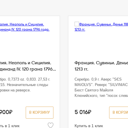
лия. Неаполь и Сицилия.
Франция. Сувиньи. Денье
инанд IV. 120 грана 1796...
1213 гг.
ро. 0,7373 oz. 0,833. 27,53 г.
Серебро. 0,9 г. Аверс "SЄS
15. Незначительные следы
MAIOLVS". Реверс "SILVINIAC
ровки на реверсе.
Бюст Святого Майоля
Клюнийского, тип "посох слев
 900₽
5 016₽
В КОРЗИНУ
В КОРЗ
ть в 1 клик
Купить в 1 клик