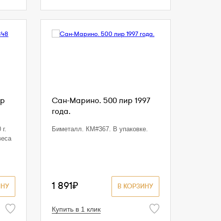
ир
Сан-Марино. 500 лир 1997
года.
 г.
Биметалл. КМ#367. В упаковке.
веса
1 891₽
ИНУ
В КОРЗИНУ
Купить в 1 клик