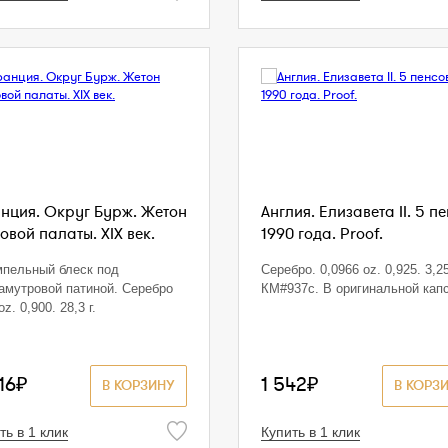
нция. Округ Бурж. Жетон
Англия. Елизавета II. 5 п
овой палаты. XIX век.
1990 года. Proof.
пельный блеск под
Серебро. 0,0966 oz. 0,925. 3,25
амутровой патиной. Серебро
КМ#937с. В оригинальной кап
oz. 0,900. 28,3 г.
16₽
1 542₽
В КОРЗИНУ
В КОРЗ
ть в 1 клик
Купить в 1 клик