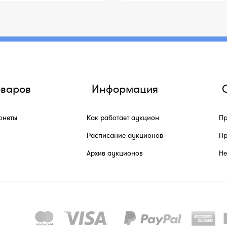
оваров
Информация
онеты
Как работает аукцион
Пр
Расписание аукционов
Пр
Архив аукционов
He