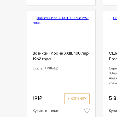
Ватикан. Иоанн XXIII. 100 лир
США
1962 года.
Proo
Сталь. КМ#64.2.
Сереб
"Оли
Андж
хран
191₽
5 
В КОРЗИНУ
Купить в 1 клик
Купи