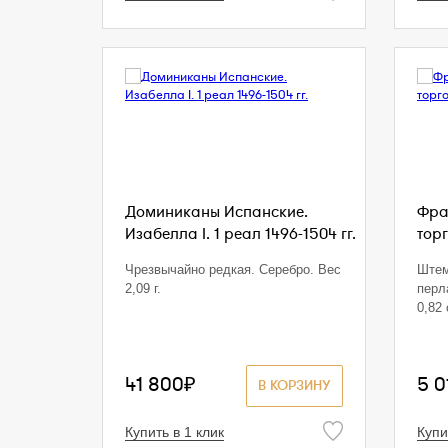
Доминиканы Испанские.
Фра
Изабелла I. 1 реал 1496-1504 гг.
торг
Чрезвычайно редкая. Серебро. Вес
Штем
2,09 г.
перл
0,82 
41 800₽
5 0
В КОРЗИНУ
Купить в 1 клик
Купи