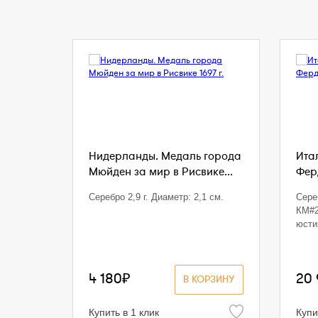
Нидерланды. Медаль города
Ита
Мюйден за мир в Рисвике...
Ферд
Серебро 2,9 г. Диаметр: 2,1 см.
Сереб
КМ#2
юсти
4 180₽
20
В КОРЗИНУ
Купить в 1 клик
Купи