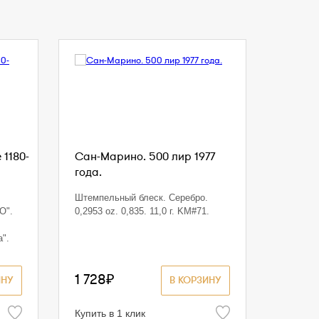
 1180-
Сан-Марино. 500 лир 1977
года.
Штемпельный блеск. Серебро.
O".
0,2953 oz. 0,835. 11,0 г. KM#71.
а".
1 728₽
ИНУ
В КОРЗИНУ
Купить в 1 клик