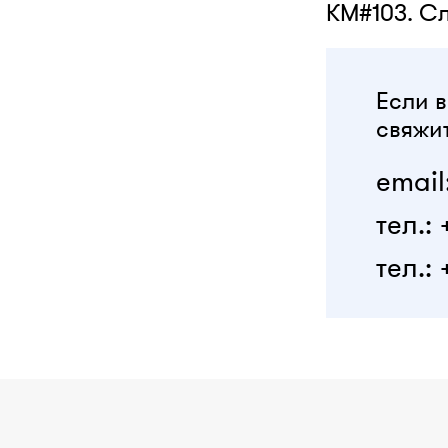
КМ#103. С
Если в
свяжит
email
тел.:
тел.: 