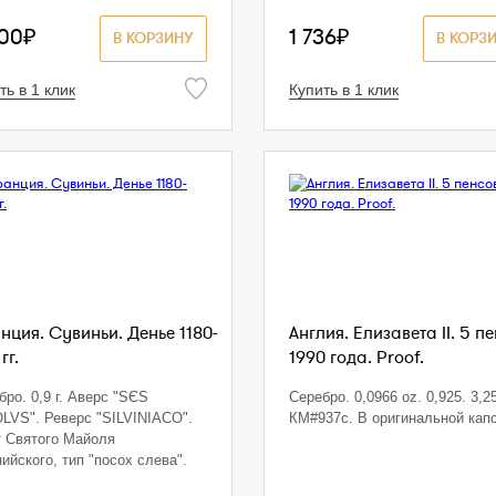
400₽
1 736₽
В КОРЗИНУ
В КОРЗ
ть в 1 клик
Купить в 1 клик
нция. Сувиньи. Денье 1180-
Англия. Елизавета II. 5 п
гг.
1990 года. Proof.
бро. 0,9 г. Аверс "SЄS
Серебро. 0,0966 oz. 0,925. 3,25
LVS". Реверс "SILVINIACO".
КМ#937с. В оригинальной кап
 Святого Майоля
ийского, тип "посох слева".