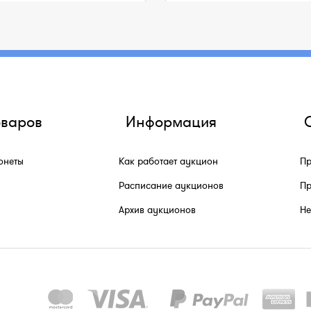
оваров
Информация
онеты
Как работает аукцион
Пр
Расписание аукционов
Пр
Архив аукционов
He