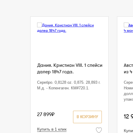
Дания. Кристиан VIII. 1 спейси
Авст
далер 1847 года.
из 4
Серебро. 0,8128 oz. 0,875. 28,893 г.
Сереб
М.д. - Копенгаген. КМ#720.1.
Номи
долл
упак
27 899₽
12 
В КОРЗИНУ
Купить в 1 клик
Купи