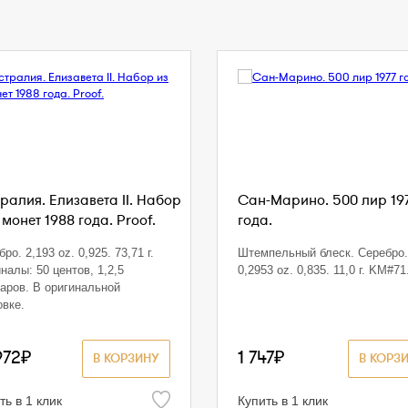
ралия. Елизавета II. Набор
Сан-Марино. 500 лир 19
 монет 1988 года. Proof.
года.
ро. 2,193 oz. 0,925. 73,71 г.
Штемпельный блеск. Серебро.
налы: 50 центов, 1,2,5
0,2953 oz. 0,835. 11,0 г. KM#71
аров. В оригинальной
овке.
972₽
1 747₽
В КОРЗИНУ
В КОРЗ
ть в 1 клик
Купить в 1 клик