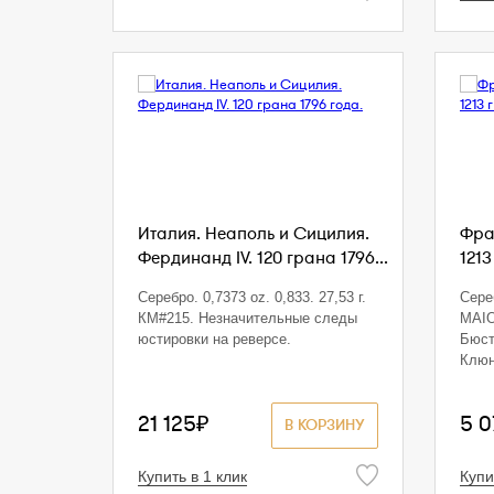
Италия. Неаполь и Сицилия.
Фра
Фердинанд IV. 120 грана 1796...
1213 
Серебро. 0,7373 oz. 0,833. 27,53 г.
Сере
КМ#215. Незначительные следы
MAIO
юстировки на реверсе.
Бюст
Клюн
21 125₽
5 0
В КОРЗИНУ
Купить в 1 клик
Купи