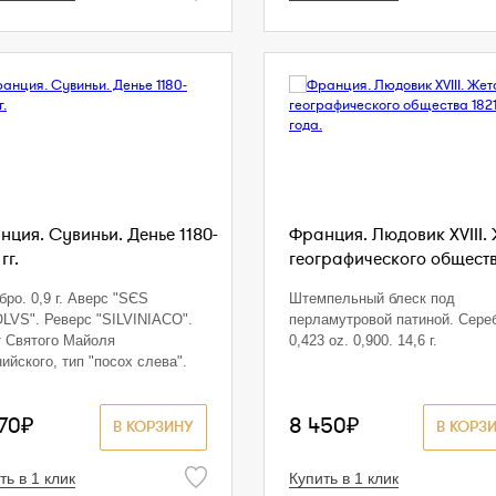
нция. Сувиньи. Денье 1180-
Франция. Людовик XVIII.
гг.
географического обществ
бро. 0,9 г. Аверс "SЄS
Штемпельный блеск под
LVS". Реверс "SILVINIACO".
перламутровой патиной. Сере
 Святого Майоля
0,423 oz. 0,900. 14,6 г.
ийского, тип "посох слева".
70₽
8 450₽
В КОРЗИНУ
В КОРЗ
ть в 1 клик
Купить в 1 клик