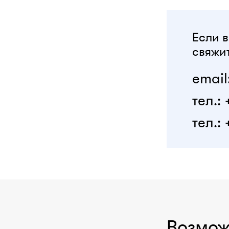
Если в
свяжит
email
тел.:
тел.: 
Возмож