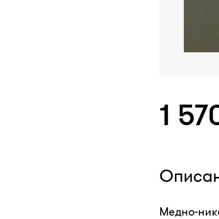
1 57
Описа
Медно-нике