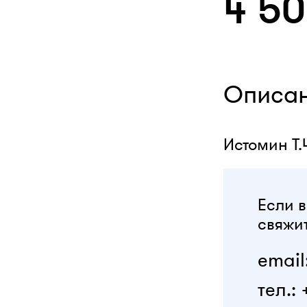
4 5
Описа
Истомин Т.
Если в
свяжит
email
тел.: