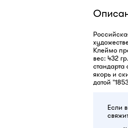
Описа
Российская
художестве
Клеймо про
вес: 432 г
стандарта
якорь и ск
датой "185
Если в
свяжит