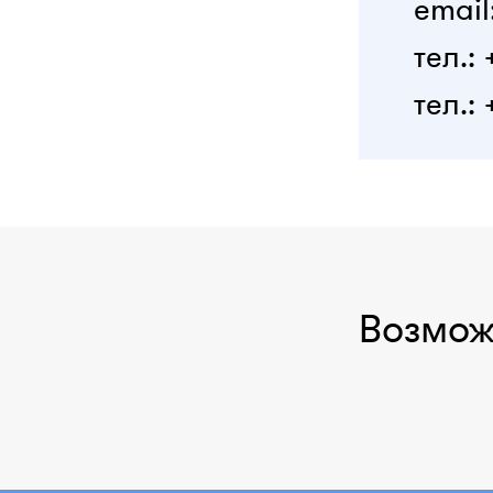
email
тел.:
тел.: 
Возмож