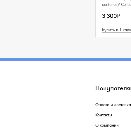
centuries)/ Colle
М., 2019. 256 с.:
3 300₽
Увеличенный фо
бумага, качеств
полноцветная п
Купить в 1 клик
переплет с тис
роскошное по 
издание.
В книге содерж
сведения (с фо
весовыми парам
двухстах с лиш
слитках русског
хранящихся в к
частном собран
Покупателя
интересны разд
клейменым русс
рублям и полти
Оплата и доставка
составляют осн
публикуемой ко
Контакты
удобства польз
воедино все из
О компании
настоящий моме