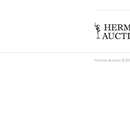
слитках в спец
(даны качестве
ссылками на п
издания).
Hermes Auction © 2