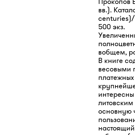
Прокопов Е
вв.). Катал
centuries)/
500 экз.
Увеличенн
полноцветн
вобщем, р
В книге со
весовыми п
платежных 
крупнейше
интересны
литовским 
основную 
пользовани
настоящий