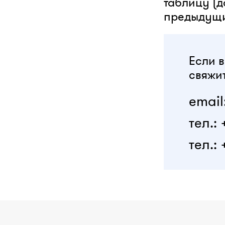
таблицу (
предыдущи
Если в
свяжит
email
тел.:
тел.: 