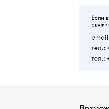
Если в
свяжит
email
тел.:
тел.: 
Возмож