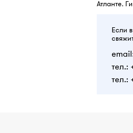
Атланте. Г
Если в
свяжит
email
тел.:
тел.: 