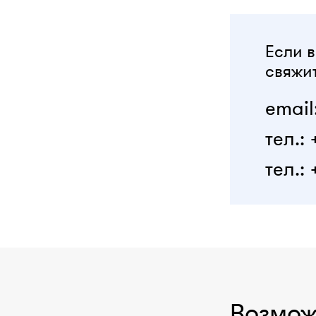
Если в
свяжит
email
тел.:
тел.: 
Возмож