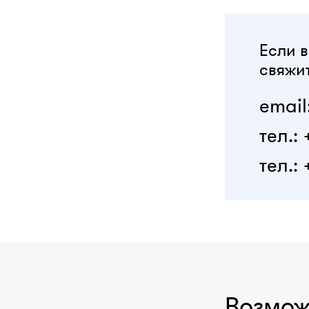
Если в
свяжит
email
тел.:
тел.: 
Возмож