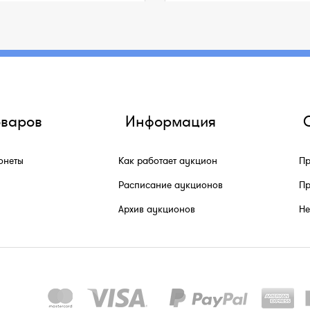
оваров
Информация
онеты
Как работает аукцион
Пр
Расписание аукционов
Пр
Архив аукционов
He