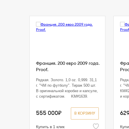
Франция. 200 евро 2009 года.
Фра
Proof.
Proo
Редкая. Золото. 1,0 oz. 0,999. 31,1
Редка
г. "ЧМ по футболу". Тираж 500 шт.
г. "
В оригинальной коробке и капсуле,
КМ#2
с сертификатом. KM#1639.
и ко
555 000₽
62
В КОРЗИНУ
Купить в 1 клик
Купи