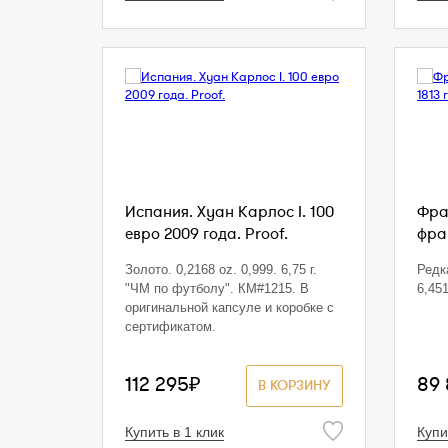
Испания. Хуан Карлос I. 100
Фра
евро 2009 года. Proof.
фра
Золото. 0,2168 oz. 0,999. 6,75 г.
Редка
"ЧМ по футболу". КМ#1215. В
6,45
оригинальной капсуле и коробке с
сертификатом.
112 295₽
89
В КОРЗИНУ
Купить в 1 клик
Купи