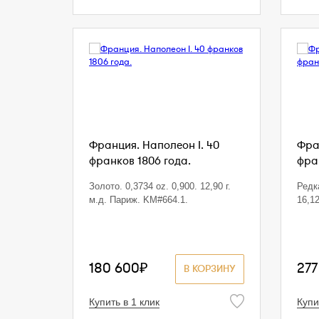
Франция. Наполеон I. 40
Фран
франков 1806 года.
фра
Золото. 0,3734 oz. 0,900. 12,90 г.
Редка
м.д. Париж. KM#664.1.
16,12
180 600₽
277
В КОРЗИНУ
Купить в 1 клик
Купи