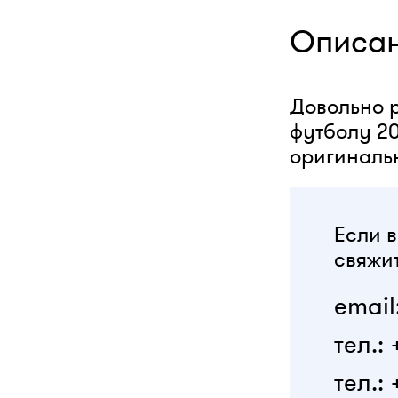
Описа
Довольно ре
футболу 20
оригинальн
Если в
свяжит
email
тел.:
тел.: 