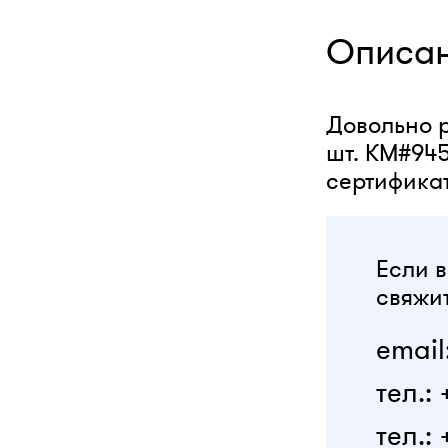
Описа
Довольно ре
шт. КМ#945
сертифика
Если в
свяжит
email
тел.:
тел.: 