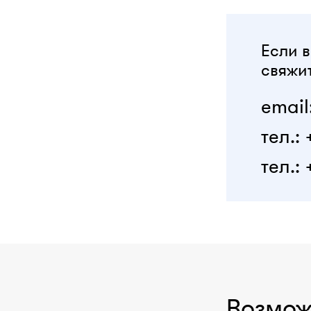
Если в
свяжит
email
тел.:
тел.: 
Возмож