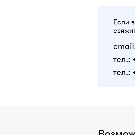
Если в
свяжит
email
тел.:
тел.: 
Возмож