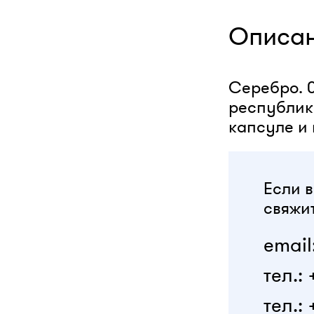
Описа
Серебро. 0,
республики
капсуле и 
Если в
свяжит
email
тел.:
тел.: 