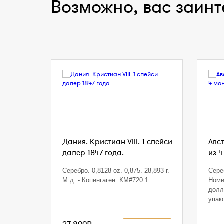
Возможно, вас заинт
Дания. Кристиан VIII. 1 спейси
Авст
далер 1847 года.
из 4
Серебро. 0,8128 oz. 0,875. 28,893 г.
Сереб
М.д. - Копенгаген. КМ#720.1.
Номи
долл
упак