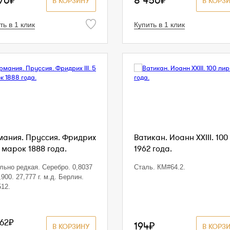
70₽
8 450₽
В КОРЗИНУ
В КОРЗ
ть в 1 клик
Купить в 1 клик
мания. Пруссия. Фридрих
Ватикан. Иоанн XXIII. 100
 5 марок 1888 года.
1962 года.
льно редкая. Серебро. 0,8037
Сталь. КМ#64.2.
,900. 27,777 г. м.д. Берлин.
12.
762₽
194₽
В КОРЗИНУ
В КОРЗ