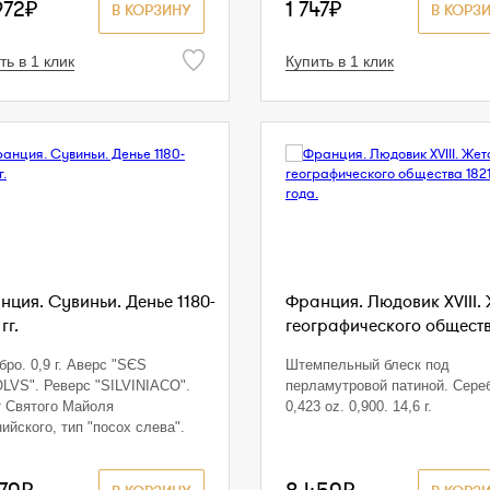
972₽
1 747₽
В КОРЗИНУ
В КОРЗ
ть в 1 клик
Купить в 1 клик
нция. Сувиньи. Денье 1180-
Франция. Людовик XVIII.
гг.
географического обществ
бро. 0,9 г. Аверс "SЄS
Штемпельный блеск под
LVS". Реверс "SILVINIACO".
перламутровой патиной. Сере
 Святого Майоля
0,423 oz. 0,900. 14,6 г.
ийского, тип "посох слева".