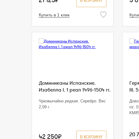
21 125₽
5 0
В КОРЗИНУ
Купить в 1 клик
Купи
Доминиканы Испанские.
Гер
Изабелла I. 1 реал 1496-1504 гг.
III.
Чрезвычайно редкая. Серебро. Вес
Дово
2,09 г.
oz. 0
КМ#5
20 
42 250₽
В КОРЗИНУ