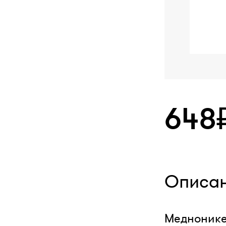
648
Описа
Меднонике