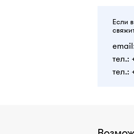
Если в
свяжит
email
тел.:
тел.: 
Возмож