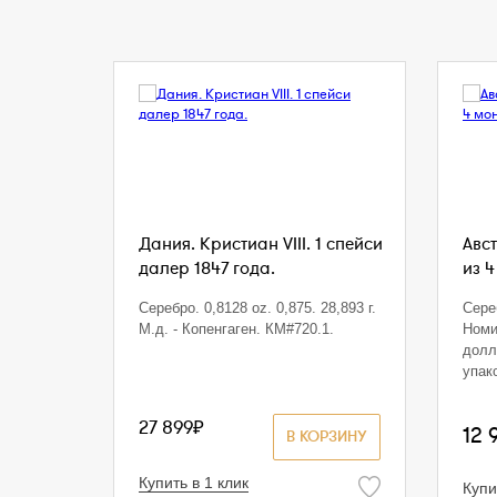
Дания. Кристиан VIII. 1 спейси
Авст
далер 1847 года.
из 4
Серебро. 0,8128 oz. 0,875. 28,893 г.
Сереб
М.д. - Копенгаген. КМ#720.1.
Номи
долл
упак
27 899₽
12 
В КОРЗИНУ
Купить в 1 клик
Купи