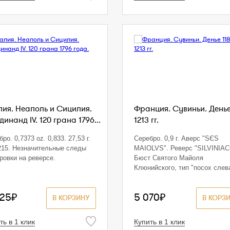
лия. Неаполь и Сицилия.
Франция. Сувиньи. Денье
инанд IV. 120 грана 1796...
1213 гг.
ро. 0,7373 oz. 0,833. 27,53 г.
Серебро. 0,9 г. Аверс "SЄS
15. Незначительные следы
MAIOLVS". Реверс "SILVINIAC
ровки на реверсе.
Бюст Святого Майоля
Клюнийского, тип "посох слев
125₽
5 070₽
В КОРЗИНУ
В КОРЗ
ть в 1 клик
Купить в 1 клик