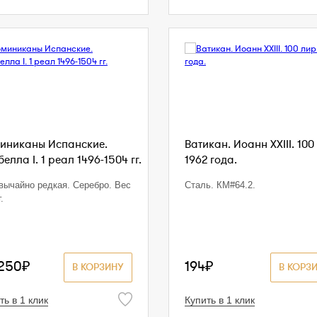
иниканы Испанские.
Ватикан. Иоанн XXIII. 100
елла I. 1 реал 1496-1504 гг.
1962 года.
вычайно редкая. Серебро. Вес
Сталь. КМ#64.2.
.
 250₽
194₽
В КОРЗИНУ
В КОРЗ
ть в 1 клик
Купить в 1 клик