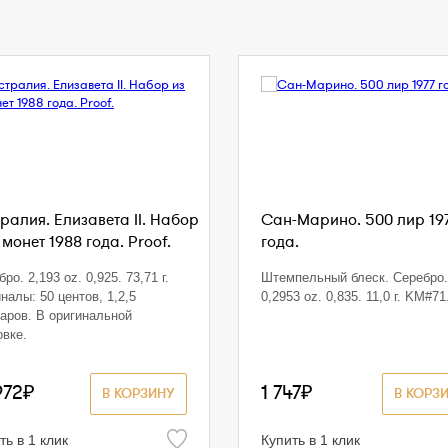
ралия. Елизавета II. Набор
Сан-Марино. 500 лир 19
 монет 1988 года. Proof.
года.
ро. 2,193 oz. 0,925. 73,71 г.
Штемпельный блеск. Серебро.
налы: 50 центов, 1,2,5
0,2953 oz. 0,835. 11,0 г. KM#71
аров. В оригинальной
овке.
972₽
1 747₽
В КОРЗИНУ
В КОРЗ
ть в 1 клик
Купить в 1 клик