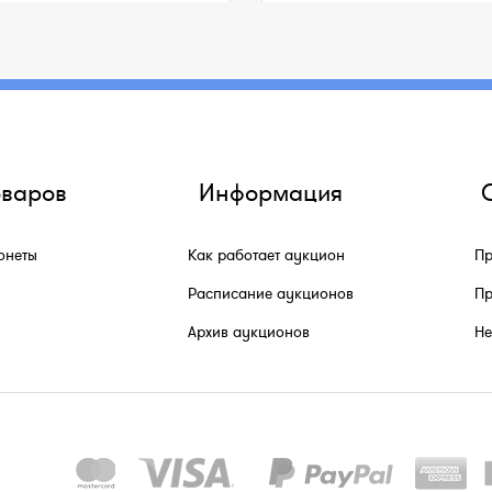
оваров
Информация
онеты
Как работает аукцион
Пр
Расписание аукционов
Пр
Архив аукционов
He