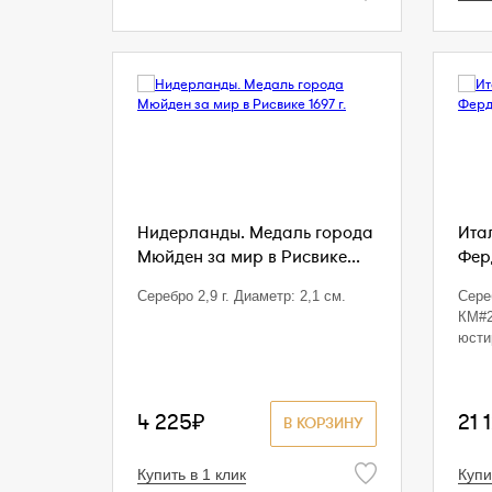
Нидерланды. Медаль города
Ита
Мюйден за мир в Рисвике...
Ферд
Серебро 2,9 г. Диаметр: 2,1 см.
Сереб
КМ#2
юсти
4 225₽
21 
В КОРЗИНУ
Купить в 1 клик
Купи