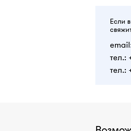
Если в
свяжит
email
тел.:
тел.: 
Возмож