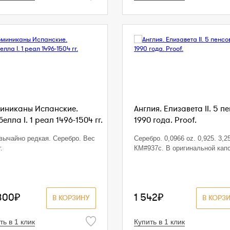
иниканы Испанские.
Англия. Елизавета II. 5 п
елла I. 1 реал 1496-1504 гг.
1990 года. Proof.
вычайно редкая. Серебро. Вес
Серебро. 0,0966 oz. 0,925. 3,25
.
КМ#937с. В оригинальной кап
800₽
1 542₽
В КОРЗИНУ
В КОРЗ
ть в 1 клик
Купить в 1 клик