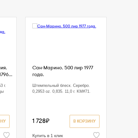
ия.
Сан-Марино. 500 лир 1977
796...
года.
3 г.
Штемпельный блеск. Серебро.
ды
0,2953 oz. 0,835. 11,0 г. KM#71.
1 728₽
ИНУ
В КОРЗИНУ
Купить в 1 клик