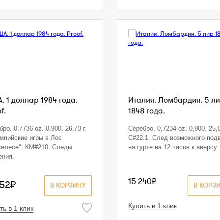
. 1 доллар 1984 года.
Италия. Ломбардия. 5 л
f.
1848 года.
ро. 0,7736 oz. 0,900. 26,73 г.
Серебро. 0,7234 oz. 0,900. 25,0
мпийские игры в Лос
С#22.1. След возможного под
елесе". КМ#210. Следы
на гурте на 12 часов к аверсу.
ения.
15 240₽
852₽
В КОРЗИНУ
В КОРЗ
Купить в 1 клик
ть в 1 клик