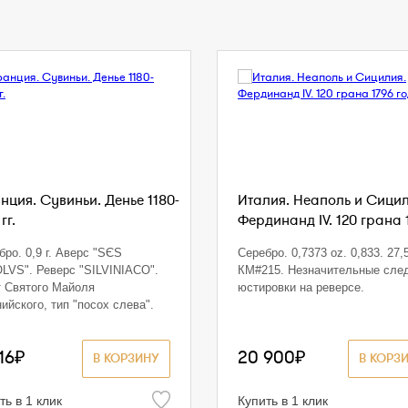
нция. Сувиньи. Денье 1180-
Италия. Неаполь и Сицил
гг.
Фердинанд IV. 120 грана 1
бро. 0,9 г. Аверс "SЄS
Серебро. 0,7373 oz. 0,833. 27,5
LVS". Реверс "SILVINIACO".
КМ#215. Незначительные сле
 Святого Майоля
юстировки на реверсе.
ийского, тип "посох слева".
16₽
20 900₽
В КОРЗИНУ
В КОРЗ
ть в 1 клик
Купить в 1 клик