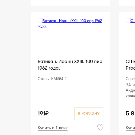
Ватикан. Иоанн XXIII. 100 лир
США
1962 года.
Proo
Сталь. КМ#64.2.
Сереб
"Оли
Андж
хран
191₽
5 
В КОРЗИНУ
Купить в 1 клик
Купи