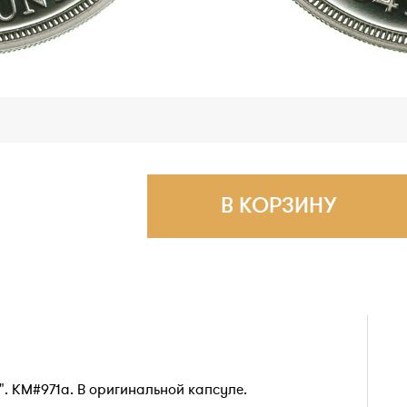
В КОРЗИНУ
ОН". КМ#971а. В оригинальной капсуле.