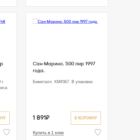
ир
Сан-Марино. 500 лир 1997
года.
 г.
Биметалл. КМ#367. В упаковке.
веса
1 891₽
ИНУ
В КОРЗИНУ
Купить в 1 клик