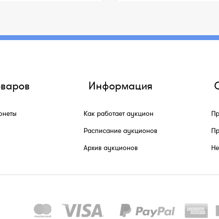
оваров
Информация
онеты
Как работает аукцион
Пр
Расписание аукционов
Пр
Архив аукционов
He