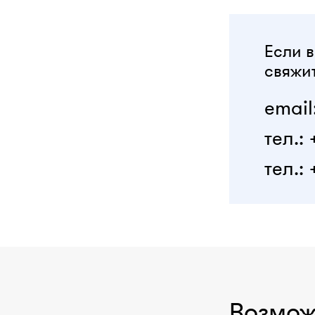
Если в
свяжит
email
тел.:
тел.: 
Возмож